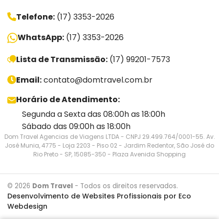
Telefone:
(17) 3353-2026
WhatsApp:
(17) 3353-2026
Lista de Transmissão:
(17) 99201-7573
Email:
contato@domtravel.com.br
Horário de Atendimento:
Segunda a Sexta das 08:00h as 18:00h
Sábado das 09:00h as 18:00h
Dom Travel Agencias de Viagens LTDA - CNPJ 29.499.764/0001-55. Av.
José Munia, 4775 - Loja 2203 - Piso 02 - Jardim Redentor, São José do
Rio Preto - SP, 15085-350 - Plaza Avenida Shopping
©
2026
Dom Travel
- Todos os direitos reservados.
Desenvolvimento de Websites Profissionais por Eco
Webdesign