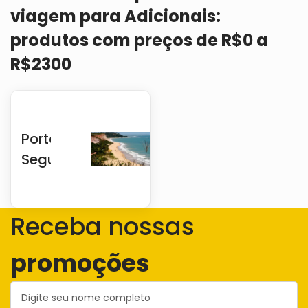
Políticas
viagem para Adicionais:
de
produtos com preços de R$0 a
Privacidade
R$2300
Contato
Mais
Informações
Porto
Seguro
Receba nossas
promoções