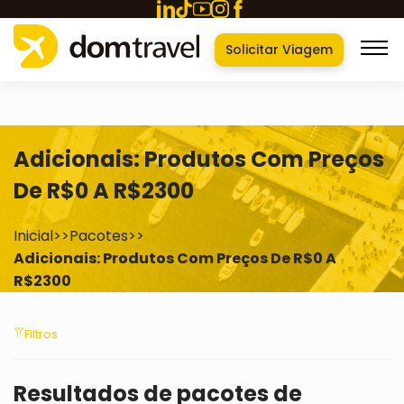
Solicitar Viagem
Voltar
Página
Inicial
Catálogo
Destinos
Trabalhe
Adicionais: Produtos Com Preços
conosco
De R$0 A R$2300
Interesses
Sobre
nós
Inicial
>>
Pacotes
>>
Bandas
Promoções
Adicionais: Produtos Com Preços De R$0 A
e
R$2300
Igrejas
Para
Perguntas
Empresas
Frequentes
Filtros
Termos
Blog
de
Resultados de pacotes de
uso